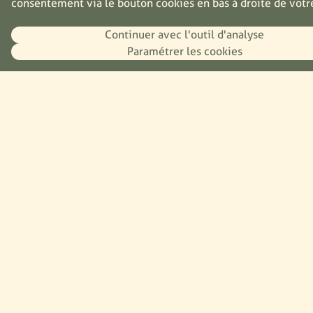
consentement via le bouton cookies en bas à droite de votr
Durabilité
Continuer avec l'outil d'analyse
Projet du moment
Paramétrer les cookies
Énergie
Packaging
Ingrédients
Ressources
Recettes
Presse
Plan du site