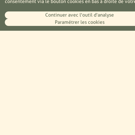
consentement via le bouton cookies en bas à droite de votr
Durabilité
Continuer avec l'outil d'analyse
Projet du moment
Paramétrer les cookies
Énergie
Packaging
Ingrédients
Ressources
Recettes
Presse
Plan du site