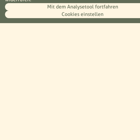
Nachhaltigkeit
Mit dem Analysetool fortfahren
Aktuelles Projekt
Cookies einstellen
Energie
Verpackung
Zutaten
Ressourcen
Rezepte
Presse
Plan du site