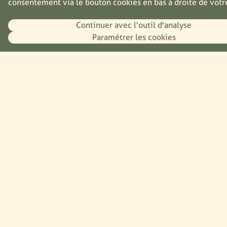
consentement via le bouton cookies en bas à droite de votr
Durabilité
Continuer avec l'outil d'analyse
Projet du moment
Paramétrer les cookies
Énergie
Packaging
Ingrédients
Ressources
Recettes
Presse
Plan du site