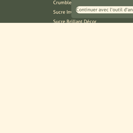
Crumble
Continuer avec l'outil d'a
Sucre Inverti
Sucre Brillant Décor
Pâte de Spéculoos
Sucre Perlé Enrobé
Mix Gaufres de Liège