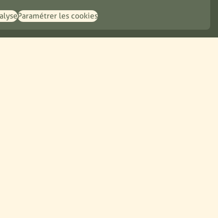
Jobs
nalyse
Paramétrer les cookies
Durabilité
Projet du moment
Énergie
Packaging
Ingrédients
Ressources
Recettes
Presse
Plan du site